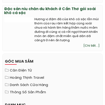
Đặc sản níu chân du khách ở Cần Thơ gỏi xoài
khô cá sặc
Hương vị đậm đà của khô cá sặc lẫn mùi
thơm của rau răm kết hợp cùng xoài
chua và hành tím hăng thấm nước mắm
đường đi cùng vị cà rốt ngọt thanh khiến
món ăn đậm chất miền quê dân dã
càng trở nên ấn tượng.
[Chi tiết...]
GÓC MUA SẮM
Cân Điện Tử
Hoàng Thịnh Travel
Danh Sách Cửa Hàng
Thông Số Sản Phẩm