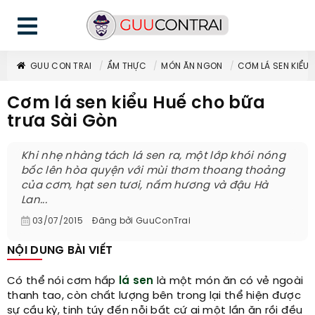
GUU CON TRAI
ẨM THỰC
MÓN ĂN NGON
CƠM LÁ SEN KIỂU
Cơm lá sen kiểu Huế cho bữa
trưa Sài Gòn
Khi nhẹ nhàng tách lá sen ra, một lớp khói nóng
bốc lên hòa quyện với mùi thơm thoang thoảng
của cơm, hạt sen tươi, nấm hương và đậu Hà
Lan...
03/07/2015
Đăng bởi
GuuConTrai
NỘI DUNG BÀI VIẾT
Có thể nói cơm hấp
lá sen
là một món ăn có vẻ ngoài
thanh tao, còn chất lượng bên trong lại thể hiện được
sự cầu kỳ, tinh túy đến nỗi bất cứ ai một lần ăn rồi đều