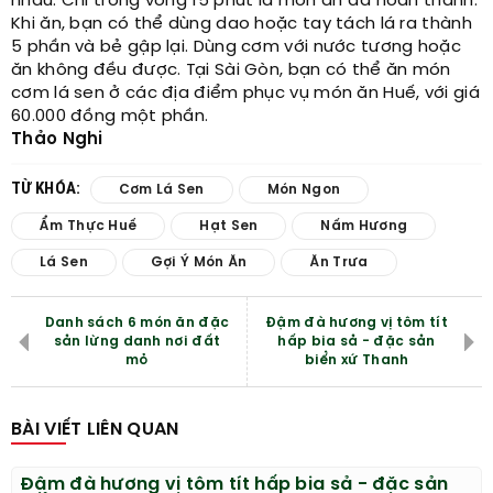
nhau. Chỉ trong vòng 15 phút là món ăn đã hoàn thành.
Khi ăn, bạn có thể dùng dao hoặc tay tách lá ra thành
5 phần và bẻ gập lại. Dùng cơm với nước tương hoặc
ăn không đều được. Tại Sài Gòn, bạn có thể ăn món
cơm lá sen ở các địa điểm phục vụ món ăn Huế, với giá
60.000 đồng một phần.
Thảo Nghi
TỪ KHÓA:
Cơm Lá Sen
Món Ngon
Ẩm Thực Huế
Hạt Sen
Nấm Hương
Lá Sen
Gợi Ý Món Ăn
Ăn Trưa
Danh sách 6 món ăn đặc
Đậm đà hương vị tôm tít
sản lừng danh nơi đất
hấp bia sả - đặc sản
mỏ
biển xứ Thanh
BÀI VIẾT LIÊN QUAN
Đậm đà hương vị tôm tít hấp bia sả - đặc sản