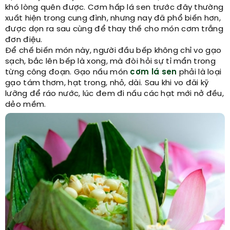
khó lòng quên được. Cơm hấp lá sen trước đây thường
xuất hiện trong cung đình, nhưng nay đã phổ biến hơn,
được dọn ra sau cùng để thay thế cho món cơm trắng
đơn điệu.
Để chế biến món này, người đầu bếp không chỉ vo gạo
sạch, bắc lên bếp là xong, mà đòi hỏi sự tỉ mẩn trong
từng công đoạn. Gạo nấu món
cơm lá sen
phải là loại
gạo tám thơm, hạt trong, nhỏ, dài. Sau khi vo đãi kỹ
lưỡng để ráo nước, lúc đem đi nấu các hạt mới nở đều,
dẻo mềm.