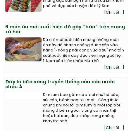
những đặc sản bạn nên thử sau khi khám
phá vẻ đẹp của huyện đảo Lý Sơn.
[Chi tiết...]
6 món ăn mới xuất hiện đã gây “bão” trên mạng
xã hội
Dù chỉ mới xuất hiện nhưng những món
ăn này đã nhanh chóng được xếp vào
hàng "không phải dạng vừa đâu" nhờ tần
suất xuất hiện dày đặc trên mạng xã hội.
1. Kem xào trên chảo Mùa hè...
[Chi tiết...]
Đây là bữa sáng truyền thống của các nước
châu Á
Dimsum bao gồm các loại như há cảo,
sủi cảo, bánh bao, xíu mại... Công thức
chung khi nói tới dimsum là một lớp bột
mỏng ở bên ngoài, trong có nhân thịt
hoặc hải sản, được hấp trong những
khay tre nhỏ.
[Chi tiết...]