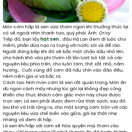
Món cơm hấp lá sen vừa thơm ngon khi thưởng thức lại
có vẻ ngoài nhìn thanh tao, quý phái. Ảnh:
Orivy
Tiếp đó, bạn lấy
hạt sen
, đậu Hà Lan đem đi luộc cho
mềm, phần dừa nạo ra trụng với nước sôi và để ráo.
Người đứng bếp khi đó sẽ bắc một chảo dầu nhỏ lên,
cho hành khô vào phi thơm rồi lần lượt bỏ tất cả các
nguyên liệu phía trên, cho luôn tôm, thịt xắt nhỏ, nấm
hương... Cuối cùng đổ cơm đã nấu chín vào đảo đều,
nêm nếm gia vị và bắc ra.
Cách tạo hình món cơm lá sen rất quan trọng. Món ăn
dù ngon cách mấy nhưng lúc gói lại không đẹp cũng
khiến cho thực khách cảm giác món này chưa được
trọn vẹn. Lá sen phải được đem rửa thật sạch, sau đó
lau khô và trải rộng ra, cho một lượng cơm trộn với các
nguyên liệu vừa chế biến vào giữa, gói lại thật nhẹ
nhàng và đem đi hấp.
Lá sen khi hấp với cơm sẽ hòa quyện mùi thơm vào