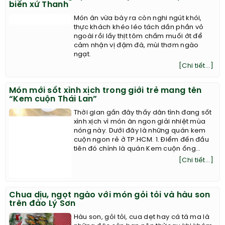
biển xứ Thanh
Món ăn vừa bày ra còn nghi ngút khói,
thực khách khéo léo tách dần phần vỏ
ngoài rồi lấy thịt tôm chấm muối ớt để
cảm nhận vị đậm đà, mùi thơm ngào
ngạt.
[Chi tiết...]
Món mới sốt xình xịch trong giới trẻ mang tên
“Kem cuộn Thái Lan”
Thời gian gần đây thấy dân tình đang sốt
xình xịch vì món ăn ngon giải nhiệt mùa
nóng này. Dưới đây là những quán kem
cuộn ngon rẻ ở TP.HCM. 1. Điểm đến đầu
tiên đó chính là quán Kem cuộn ống...
[Chi tiết...]
Chua dịu, ngọt ngào với món gỏi tỏi và hàu son
trên đảo Lý Sơn
Hàu son, gỏi tỏi, cua dẹt hay cá tà ma là