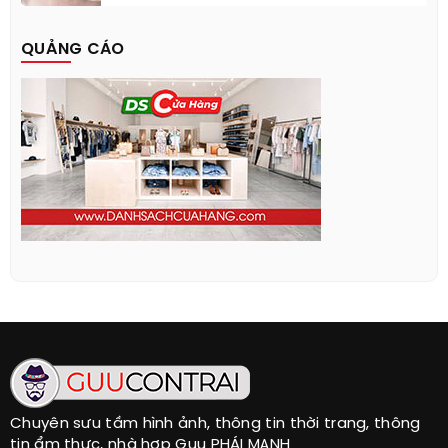
QUẢNG CÁO
Chuyên sưu tầm hình ảnh, thông tin thời trang, thông
tin ẩm thực, nhà hợp Guu PHÁI MẠNH