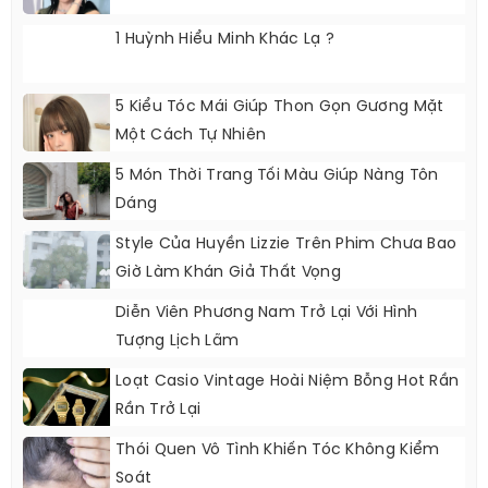
1 Huỳnh Hiểu Minh Khác Lạ ?
5 Kiểu Tóc Mái Giúp Thon Gọn Gương Mặt
Một Cách Tự Nhiên
5 Món Thời Trang Tối Màu Giúp Nàng Tôn
Dáng
Style Của Huyền Lizzie Trên Phim Chưa Bao
Giờ Làm Khán Giả Thất Vọng
Diễn Viên Phương Nam Trở Lại Với Hình
Tượng Lịch Lãm
Loạt Casio Vintage Hoài Niệm Bỗng Hot Rần
Rần Trở Lại
Thói Quen Vô Tình Khiến Tóc Không Kiểm
Soát