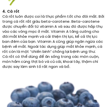
4. Cà r
ốt
Cà rốt luôn được coi là thực phẩm tốt cho đôi mắt. Bởi
trong cà rốt rất giàu beta-carotene. Beta-carotene
được chuyển đổi từ vitamin A và sau đó được hấp thụ
vào các võng mạc ở mắt. Vitamin A tăng cường cho
đôi mắt khỏe mạnh và cải thiện thị lực, kể cả thị lực
ban đêm của bạn. Vitamin A cũng giúp ngăn ngừa các
bệnh về mắt. Ngoài tác dụng giúp mắt khỏe mạnh, cà
rốt còn là một “chiến binh” chống lại bệnh ung thư.
Cà rốt có thể dùng để ăn sống trong các món cuộn,
món hầm cùng thịt bò và củ cải, khoai tây, thậm chí
được say làm sinh tố rất ngon và bổ.