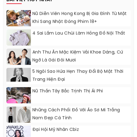
Nữ Diễn Viên Hong Kong Bị Gia Đình Từ Mặt
Khi Sang Nhật Đóng Phim 18+
4 Sai Lầm Lau Chùi Làm Hỏng Đồ Nội Thất
Anh Thư Ăn Mặc Kiệm Vải Khoe Dáng, Cứ
Ngỡ Là Gái Đôi Mươi
5 Ngôi Sao Hứa Hẹn Thay Đổi Bộ Mặt Thời
Trang Hiện Đại
Nữ Thần Tây Bắc Trịnh Thị Ái Phi
Những Cách Phối Đồ Với Áo Sơ Mi Trắng
Nam Đẹp Cá Tính
Đại Hội Mỹ Nhân Cbiz