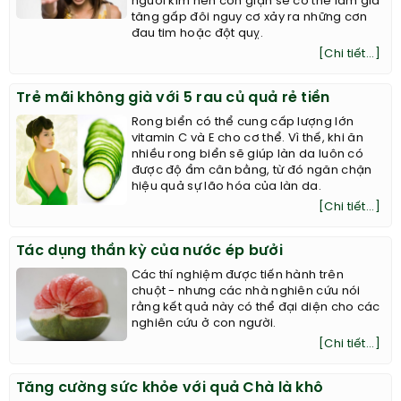
người kìm nén cơn giận sẽ có thể làm gia
tăng gấp đôi nguy cơ xảy ra những cơn
đau tim hoặc đột quỵ.
[Chi tiết...]
Trẻ mãi không già với 5 rau củ quả rẻ tiền
Rong biển có thể cung cấp lượng lớn
vitamin C và E cho cơ thể. Vì thế, khi ăn
nhiều rong biển sẽ giúp làn da luôn có
được độ ẩm cân bằng, từ đó ngăn chặn
hiệu quả sự lão hóa của làn da.
[Chi tiết...]
Tác dụng thần kỳ của nước ép bưởi
Các thí nghiệm được tiến hành trên
chuột - nhưng các nhà nghiên cứu nói
rằng kết quả này có thể đại diện cho các
nghiên cứu ở con người.
[Chi tiết...]
Tăng cường sức khỏe với quả Chà là khô