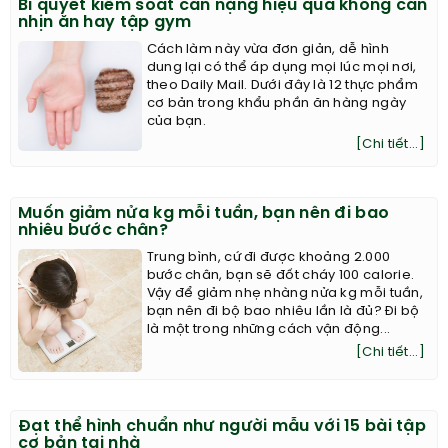
Bí quyết kiểm soát cân nặng hiệu quả không cần
nhịn ăn hay tập gym
Cách làm này vừa đơn giản, dễ hình
dung lại có thể áp dụng mọi lúc mọi nơi,
theo Daily Mail. Dưới đây là 12 thực phẩm
cơ bản trong khẩu phần ăn hàng ngày
của bạn.
[Chi tiết...]
Muốn giảm nửa kg mỗi tuần, bạn nên đi bao
nhiêu bước chân?
Trung bình, cứ đi được khoảng 2.000
bước chân, bạn sẽ đốt cháy 100 calorie.
Vậy để giảm nhẹ nhàng nửa kg mỗi tuần,
bạn nên đi bộ bao nhiêu lần là đủ? Đi bộ
là một trong những cách vận động...
[Chi tiết...]
Đạt thể hình chuẩn như người mẫu với 15 bài tập
cơ bản tại nhà