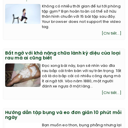
Không có nhiều thời gian để lui tới phòng
tập gym? Bạn hoàn toàn có thể sở hữu
thân hình chuẩn với 15 bài tập sau đây.
Your browser does not support the video
tag.
[Chi tiết...]
Bất ngờ với khả năng chữa lành kỳ diệu của loại
rau mà ai cũng biết
Đọc xong bài này, bạn sẽ nhìn vào đĩa
rau bắp cải trên bàn với sự trân trọng. Tất
cả là do bắp cải có nhiều công dụng mà
ít ai ngờ tới. Vào năm 1880, một người
đánh xe ngựa ở một làng...
[Chi tiết...]
Hướng dẫn tập bụng và eo đơn giản 10 phút mỗi
ngày
Bạn muốn eo thon, bụng phẳng nhưng lại