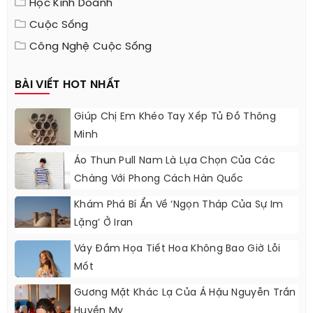
Học Kinh Doanh
Cuộc Sống
Công Nghệ Cuộc Sống
BÀI VIẾT HOT NHẤT
Giúp Chị Em Khéo Tay Xếp Tủ Đồ Thông
Minh
Áo Thun Pull Nam Là Lựa Chọn Của Các
Chàng Với Phong Cách Hàn Quốc
Khám Phá Bí Ẩn Về ‘ngọn Tháp Của Sự Im
Lặng’ Ở Iran
Váy Đầm Họa Tiết Hoa Không Bao Giờ Lỗi
Mốt
Gương Mặt Khác Lạ Của Á Hậu Nguyễn Trần
Huyền My