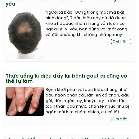
yếu
Người ta bảo "Đừng trông mặt mà bắt
hình dong", 7 dấu hiệu này dù đã được
khoa học xác nhận nhưng vẫn luôn có
ngoại lệ. Vì vậy, bạn đừng vội thất vọng
về đối phương khi chàng chẳng may...
[Chi tiết...]
Thức uống kì diệu đẩy lùi bệnh gout ai cũng có
thể tự làm
Bệnh khởi phát với các triệu chứng như
đau ngón chân cái, lần lên cổ chân, đầu
gối, đến ngón tay, khuỷu tay... dần dần
toàn thân đau nhức, chân tê nhức như bị
ngàn mũi kim châm chích, cứ cà lết...
[Chi tiết...]