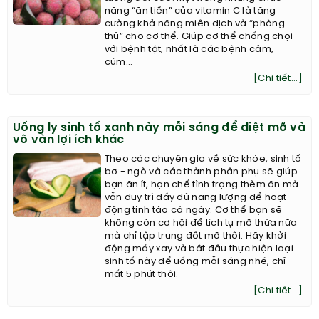
năng “ăn tiền” của vitamin C là tăng
cường khả năng miễn dịch và “phòng
thủ” cho cơ thể. Giúp cơ thể chống chọi
với bệnh tật, nhất là các bệnh cảm,
cúm...
[Chi tiết...]
Uống ly sinh tố xanh này mỗi sáng để diệt mỡ và
vô vàn lợi ích khác
Theo các chuyên gia về sức khỏe, sinh tố
bơ - ngò và các thành phần phụ sẽ giúp
bạn ăn ít, hạn chế tình trạng thèm ăn mà
vẫn duy trì đầy đủ năng lượng để hoạt
động tỉnh táo cả ngày. Cơ thể bạn sẽ
không còn cơ hội để tích tụ mỡ thừa nữa
mà chỉ tập trung đốt mỡ thôi. Hãy khởi
động máy xay và bắt đầu thực hiện loại
sinh tố này để uống mỗi sáng nhé, chỉ
mất 5 phút thôi.
[Chi tiết...]