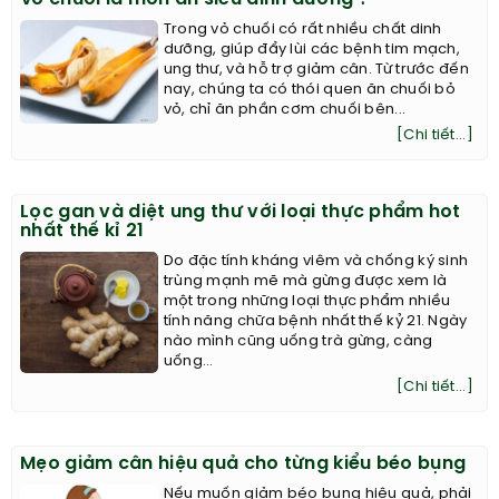
Trong vỏ chuối có rất nhiều chất dinh
dưỡng, giúp đẩy lùi các bệnh tim mạch,
ung thư, và hỗ trợ giảm cân. Từ trước đến
nay, chúng ta có thói quen ăn chuối bỏ
vỏ, chỉ ăn phần cơm chuối bên...
[Chi tiết...]
Lọc gan và diệt ung thư với loại thực phẩm hot
nhất thế kỉ 21
Do đặc tính kháng viêm và chống ký sinh
trùng mạnh mẽ mà gừng được xem là
một trong những loại thực phẩm nhiều
tính năng chữa bệnh nhất thế kỷ 21. Ngày
nào mình cũng uống trà gừng, càng
uống...
[Chi tiết...]
Mẹo giảm cân hiệu quả cho từng kiểu béo bụng
Nếu muốn giảm béo bụng hiệu quả, phải