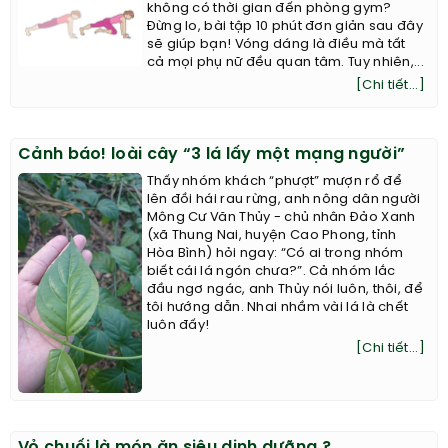
không có thời gian đến phòng gym?
Đừng lo, bài tập 10 phút đơn giản sau đây
sẽ giúp bạn! Vóng dáng là điều mà tất
cả mọi phụ nữ đều quan tâm. Tuy nhiên,...
[Chi tiết...]
Cảnh báo! loài cây “3 lá lấy một mạng người”
Thấy nhóm khách “phượt” mượn rổ để
lên đồi hái rau rừng, anh nông dân người
Mông Cư Văn Thủy - chủ nhân Đảo Xanh
(xã Thung Nai, huyện Cao Phong, tỉnh
Hòa Bình) hỏi ngay: “Có ai trong nhóm
biết cái lá ngón chưa?”. Cả nhóm lắc
đầu ngơ ngác, anh Thủy nói luôn, thôi, để
tôi hướng dẫn. Nhai nhầm vài lá là chết
luôn đấy!
[Chi tiết...]
Vỏ chuối là món ăn siêu dinh dưỡng ?