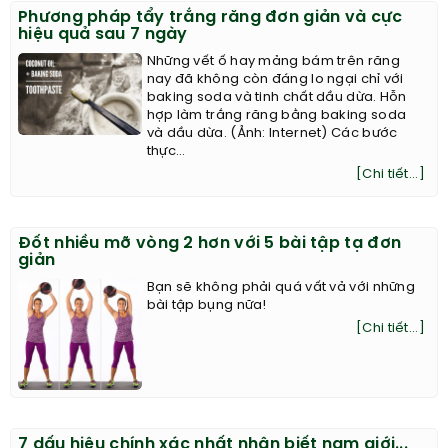
Phương pháp tẩy trắng răng đơn giản và cực
hiệu quả sau 7 ngày
Những vết ố hay mảng bám trên răng
nay đã không còn đáng lo ngại chỉ với
baking soda và tinh chất dầu dừa. Hỗn
hợp làm trắng răng bằng baking soda
và dầu dừa. (Ảnh: Internet) Các bước
thực...
[Chi tiết...]
Đốt nhiều mỡ vòng 2 hơn với 5 bài tập tạ đơn
giản
Bạn sẽ không phải quá vất vả với những
bài tập bụng nữa!
[Chi tiết...]
7 dấu hiệu chính xác nhất nhận biết nam giới...