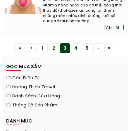
thiếu hụt vitamin. Bạn cần bổ sung lượng
vitamin hàng ngày cho cơ thể, đồng thời
thay đổi thói quen ăn uống, ăn thêm
những món nhiều dinh dưỡng, lưỡi sẽ
quay trở lại bình thường.
[Chi tiết...]
«
‹
1
2
3
4
5
›
»
GÓC MUA SẮM
Cân Điện Tử
Hoàng Thịnh Travel
Danh Sách Cửa Hàng
Thông Số Sản Phẩm
DANH MỤC