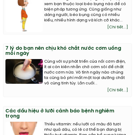
xem bạn thuộc loại béo bụng nào để có
biện pháp tương ứng. Cũng giống như
dáng người, béo bụng cũng có nhiều
kiểu, nhiều hình dạng và kích cỡ khác...
[Chi tiết...]
7 lý do bạn nên chịu khó chắt nước cơm uống
mỗi ngày
Cùng với sự phát triển của nồi cơm điện,
ít ai còn kiên nhẫn chờ cơm sôi để chắt
nước cơm nữa. Vô tình ngày nào chúng
ta cũng bỏ phí mất một loại dưỡng chất
vô cùng tinh túy. Lần cuối...
[Chi tiết...]
Các dấu hiệu ở lưỡi cảnh báo bệnh nghiêm
trọng
Thiếu vitamin: nếu lưỡi có màu đỏ tươi
như quả dâu, có lẽ cơ thể bạn đang bị