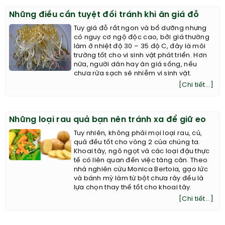
Những điều cần tuyệt đối tránh khi ăn giá đỗ
Tuy giá đỗ rất ngon và bổ dưỡng nhưng
có nguy cơ ngộ độc cao, bởi giá thường
làm ở nhiệt độ 30 – 35 độ C, đây là môi
trường tốt cho vi sinh vật phát triển. Hơn
nữa, người dân hay ăn giá sống, nếu
chưa rửa sạch sẽ nhiễm vi sinh vật.
[Chi tiết...]
Những loại rau quả bạn nên tránh xa để giữ eo
Tuy nhiên, không phải mọi loại rau, củ,
quả đều tốt cho vòng 2 của chúng ta.
Khoai tây, ngô ngọt và các loại đậu thực
tế có liên quan đến việc tăng cân. Theo
nhà nghiên cứu Monica Bertoia, gạo lức
và bánh mỳ làm từ bột chưa rây đều là
lựa chọn thay thế tốt cho khoai tây.
[Chi tiết...]